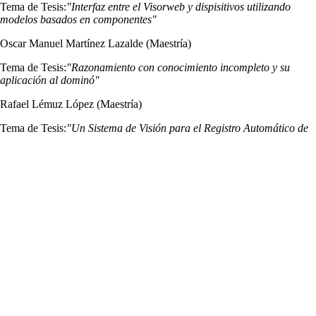
Tema de Tesis:
"Interfaz entre el Visorweb y dispisitivos utilizando
modelos basados en componentes"
Oscar Manuel Martínez Lazalde (Maestría)
Tema de Tesis:
"Razonamiento con conocimiento incompleto y su
aplicación al dominó"
Rafael Lémuz López (Maestría)
Tema de Tesis:
"Un Sistema de Visión para el Registro Automático de
Vehículos basado en la Lectura de Números VIN"
Ricardo Solano Monje (Maestría)
Tema de Tesis:
"Modelado y reconocimiento de objetos usando
apariencia y Multi-Eigenespacios particionados"
Sodel Vázquez Reyes (Maestría)
Tema de Tesis:
"Sistema Multiagente para Recuperación de
Información Multifaceta"
Thamar Ivette Solorio Martínez (Maestría)
Tema de Tesis:
"El uso de datos no clasificados para mejorar la