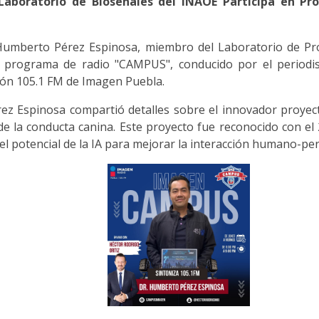
Laboratorio de Bioseñales del INAOE Participa en 
. Humberto Pérez Espinosa, miembro del Laboratorio de P
l programa de radio "CAMPUS", conducido por el periodist
ción 105.1 FM de Imagen Puebla.
ez Espinosa compartió detalles sobre el innovador proyecto 
s de la conducta canina. Este proyecto fue reconocido con e
 potencial de la IA para mejorar la interacción humano-perr