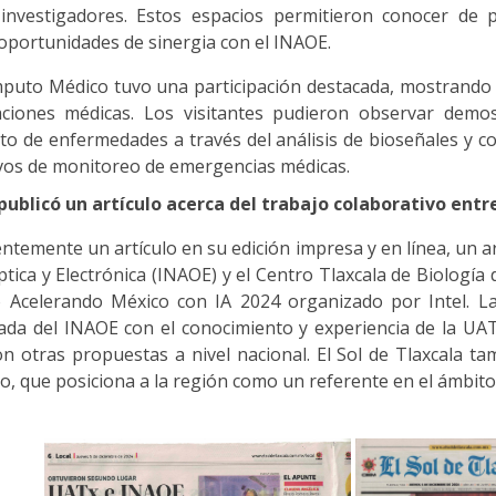
 investigadores. Estos espacios permitieron conocer de p
 oportunidades de sinergia con el INAOE.
mputo Médico tuvo una participación destacada, mostrando 
caciones médicas. Los visitantes pudieron observar demos
to de enfermedades a través del análisis de bioseñales y 
tivos de monitoreo de emergencias médicas.
 publicó un artículo acerca del trabajo colaborativo ent
ientemente un artículo en su edición impresa y en línea, un a
Óptica y Electrónica (INAOE) y el Centro Tlaxcala de Biolog
 Acelerando México con IA 2024 organizado por Intel. La
ada del INAOE con el conocimiento y experiencia de la UAT
on otras propuestas a nivel nacional. El Sol de Tlaxcala ta
, que posiciona a la región como un referente en el ámbito c